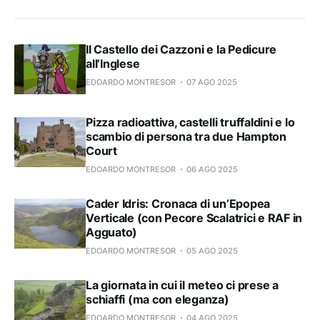
Il Castello dei Cazzoni e la Pedicure
all’Inglese
EDOARDO MONTRESOR
07 AGO 2025
Pizza radioattiva, castelli truffaldini e lo
scambio di persona tra due Hampton
Court
EDOARDO MONTRESOR
06 AGO 2025
Cader Idris: Cronaca di un’Epopea
Verticale (con Pecore Scalatrici e RAF in
Agguato)
EDOARDO MONTRESOR
05 AGO 2025
La giornata in cui il meteo ci prese a
schiaffi (ma con eleganza)
EDOARDO MONTRESOR
04 AGO 2025