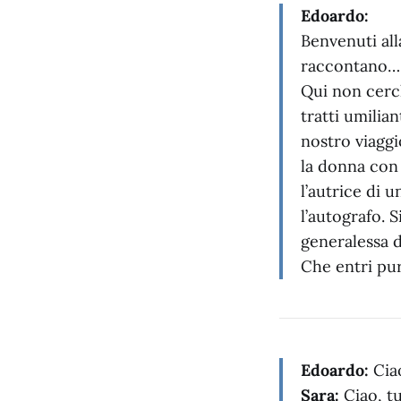
Edoardo:
Benvenuti al
raccontano… 
Qui non cerch
tratti umilia
nostro viaggi
la donna con 
l’autrice di 
l’autografo. 
generalessa d
Che entri pur
Edoardo:
Cia
Sara:
Ciao, tu