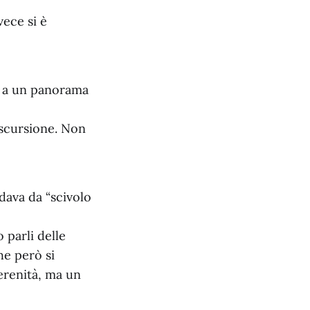
vece si è
i a un panorama
escursione. Non
ava da “scivolo
 parli delle
he però si
erenità, ma un