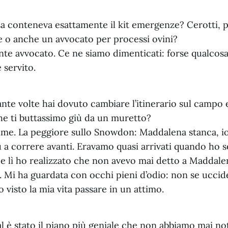
 conteneva esattamente il kit emergenze? Cerotti, 
e o anche un avvocato per processi ovini?
te avvocato. Ce ne siamo dimenticati: forse qualcosa
 servito.
te volte hai dovuto cambiare l’itinerario sul campo 
he ti buttassimo giù da un muretto?
ime. La peggiore sullo Snowdon: Maddalena stanca, io
u a correre avanti. Eravamo quasi arrivati quando ho se
 e lì ho realizzato che non avevo mai detto a Maddal
a. Mi ha guardata con occhi pieni d’odio: non se ucc
 visto la mia vita passare in un attimo.
 è stato il piano più geniale che non abbiamo mai no