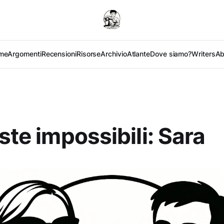
me
Argomenti
Recensioni
Risorse
Archivio
Atlante
Dove siamo?
Writers
Ab
iste impossibili: Sara