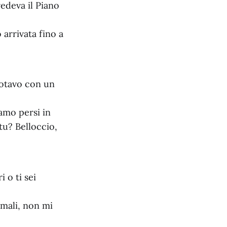
vedeva il Piano
 arrivata fino a
botavo con un
iamo persi in
tu? Belloccio,
 o ti sei
mali, non mi