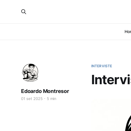
Ho
INTERVISTE
Interv
Edoardo Montresor
01 set 2025
5 min