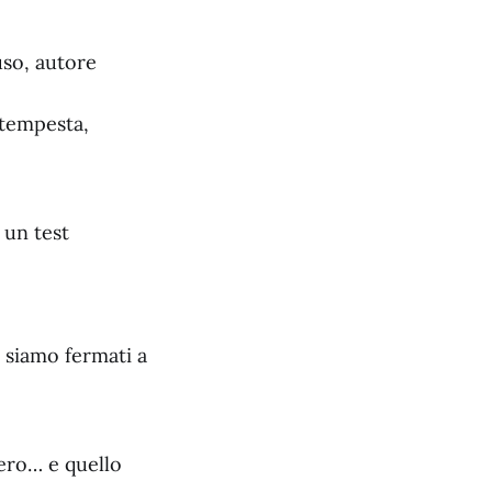
uso, autore
 tempesta,
 un test
 siamo fermati a
iero… e quello