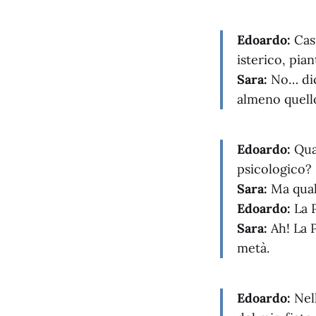
Edoardo:
Cast
isterico, pia
Sara:
No… dici
almeno quell
Edoardo:
Quan
psicologico?
Sara:
Ma qual
Edoardo:
La 
Sara:
Ah! La 
metà.
Edoardo:
Nell