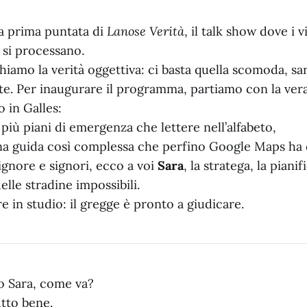
la prima puntata di
Lanose Verità
, il talk show dove i v
si processano.
iamo la verità oggettiva: ci basta quella scomoda, sar
nte. Per inaugurare il programma, partiamo con la ver
o in Galles:
più piani di emergenza che lettere nell’alfabeto,
una guida così complessa che perfino Google Maps ha 
Signore e signori, ecco a voi
Sara
, la stratega, la pianif
elle stradine impossibili.
e in studio: il gregge è pronto a giudicare.
o Sara, come va?
tto bene.