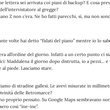
e lettera sei arrivata coi piani di backup? E cosa pre
dell’intervistatore al gregge?
iano Z non c’era. Ne ho fatti parecchi, sì, ma non sono
te volte hai detto “fidati del piano” mentre io lo sa
ra all’ordine del giorno. Infatti a un certo punto ci s
lci: Maddalena il giorno dopo distrutta, io a pezzi… e 
 al piede. Lasciamo stare.
iamo di stradine gallesi. Le avevi misurate in millimetri
 Divinità delle Retromarce?
ho proprio pensato. Su Google Maps sembravano nor
sero così “ine-ine”.