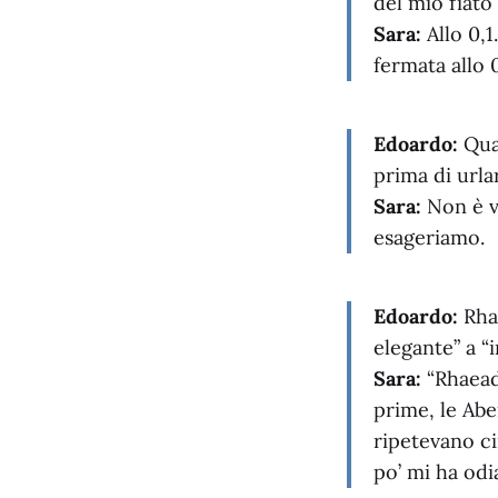
del mio fiato
Sara:
Allo 0,1
fermata allo 
Edoardo:
Qua
prima di urla
Sara:
Non è v
esageriamo.
Edoardo:
Rhae
elegante” a “
Sara:
“Rhaeadr
prime, le Abe
ripetevano ci
po’ mi ha odi