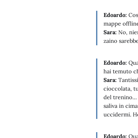
Edoardo:
Cosa
mappe offlin
Sara:
No, nien
zaino sarebbe
Edoardo:
Quan
hai temuto c
Sara:
Tantiss
cioccolata, t
del trenino…
saliva in cim
uccidermi. Ho
Edoardo:
Qual