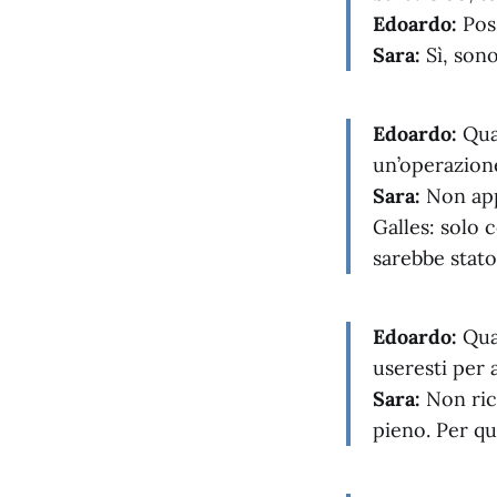
Edoardo:
Pos
Sara:
Sì, sono
Edoardo:
Quan
un’operazione
Sara:
Non app
Galles: solo 
sarebbe stato
Edoardo:
Quan
useresti per
Sara:
Non rico
pieno. Per qu