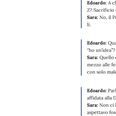
Edoardo:
A ch
Z? Sacrificio 
Sara:
No, il P
lì.
Edoardo:
Quan
“ho un’idea”?
Sara:
Quello e
mezzo alle fe
con solo male
Edoardo:
Parl
affidata alla
Sara:
Non ci 
aspettavo fos