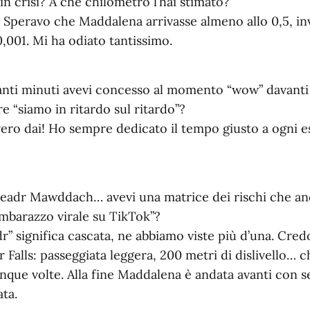
 in crisi? A che chilometro l’hai stimato?
. Speravo che Maddalena arrivasse almeno allo 0,5, in
0,001. Mi ha odiato tantissimo.
nti minuti avevi concesso al momento “wow” davant
re “siamo in ritardo sul ritardo”?
ero dai! Ho sempre dedicato il tempo giusto a ogni 
adr Mawddach… avevi una matrice dei rischi che and
imbarazzo virale su TikTok”?
” significa cascata, ne abbiamo viste più d’una. Credo
r Falls: passeggiata leggera, 200 metri di dislivello… c
nque volte. Alla fine Maddalena è andata avanti con s
ata.