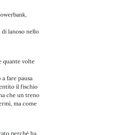
powerbank,
 di lanoso nello
e quante volte
 a fare pausa
ntito il fischio
ena che un treno
idermi, ma come
tato perché ha