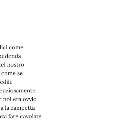
dici come
 pudenda
del nostro
i come se
edile
ilenziosamente
 noi era ovvio
va la zampetta
nza fare cavolate