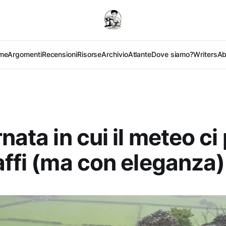
me
Argomenti
Recensioni
Risorse
Archivio
Atlante
Dove siamo?
Writers
Ab
nata in cui il meteo ci
affi (ma con eleganza)