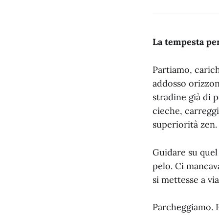
La tempesta perf
Partiamo, carich
addosso orizzon
stradine già di 
cieche, carregg
superiorità zen.
Guidare su quel 
pelo. Ci mancav
si mettesse a vi
Parcheggiamo. F