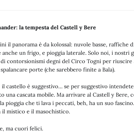
nder: la tempesta del Castell y Bere
rini il panorama è da kolossal: nuvole basse, raffiche 
 anche un frigo, e pioggia laterale. Solo noi, i nostri 
 di contorsionismi degni del Circo Togni per riuscire a
palancare porte (che sarebbero finite a Bala).
o il castello è suggestivo… se per suggestivo intendet
to una cascata mobile. Ma arrivare al Castell y Bere, 
 la pioggia che ti lava i peccati, beh, ha un suo fascin
a il mistico e il masochistico.
, ma cuori felici.