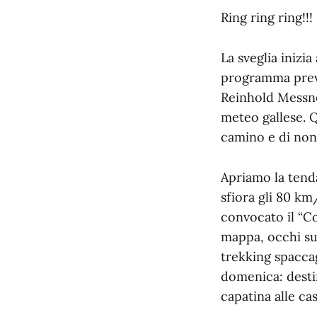
Ring ring ring!!!
La sveglia inizia
programma preved
Reinhold Messne
meteo gallese. Q
camino e di non 
Apriamo la tend
sfiora gli 80 km
convocato il “Co
mappa, occhi sul
trekking spaccag
domenica: destin
capatina alle c