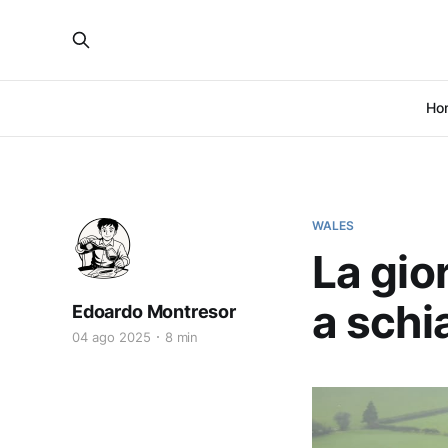
Ho
WALES
La gior
a schi
Edoardo Montresor
04 ago 2025
8 min