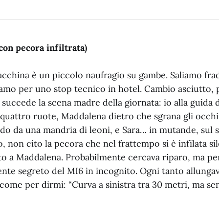
con pecora infiltrata)
macchina è un piccolo naufragio su gambe. Saliamo fra
amo per uno stop tecnico in hotel. Cambio asciutto,
succede la scena madre della giornata: io alla guida 
a quattro ruote, Maddalena dietro che sgrana gli occh
do da una mandria di leoni, e Sara… in mutande, sul s
, non cito la pecora che nel frattempo si è infilata s
nto a Maddalena. Probabilmente cercava riparo, ma per
nte segreto del MI6 in incognito. Ogni tanto allunga
, come per dirmi: “Curva a sinistra tra 30 metri, ma se