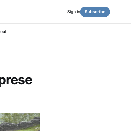
Sign in
Subscribe
out
 prese