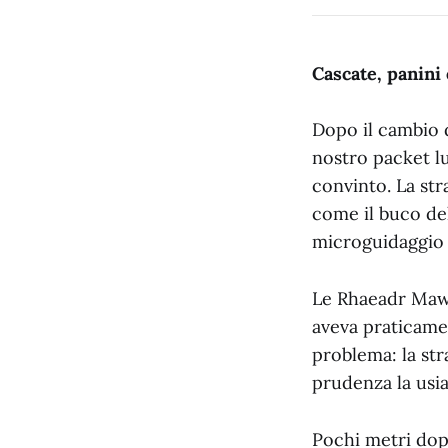
Cascate, panini 
Dopo il cambio d
nostro packet lu
convinto. La str
come il buco del
microguidaggio 
Le Rhaeadr Mawd
aveva praticamen
problema: la str
prudenza la usi
Pochi metri dopo,