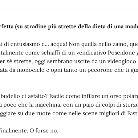
etta (su stradine più strette della dieta di una mode
i di entusiasmo e… acqua! Non quella nello zaino, quel
talmente come schiaffi di un vendicativo Poseidone g
per sé strette, oggi sembrano uscite da un videogioco 
iata da monociclo e ogni tanto un pecorone che ti gua
budello di asfalto? Facile come infilare un orso polar
a poco che la macchina, con un paio di colpi di sterz
aggiare su due ruote come nelle scene migliori di Fast
inalmente. O forse no.