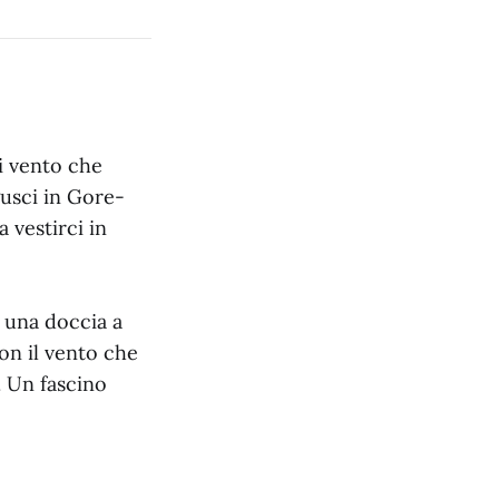
di vento che
gusci in Gore-
 vestirci in
e una doccia a
con il vento che
o. Un fascino