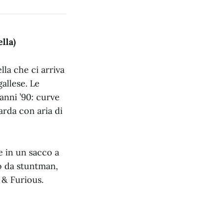
lla)
la che ci arriva
allese. Le
anni ’90: curve
rda con aria di
e in un sacco a
o da stuntman,
 & Furious.