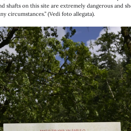
and shafts on this site are extremely dangerous and s
y circumstances.” (Vedi foto allegata).