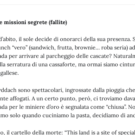
e missioni segrete (fallite)
’abito, il sole decide di onorarci della sua presenza. S
nch “vero” (sandwich, frutta, brownie… roba seria) ad
ada per arrivare al parcheggio delle cascate? Natural
la serratura di una cassaforte, ma ormai siamo cintur
gallese.
dach sono spettacolari, ingrossate dalla pioggia che 
te affogati. A un certo punto, però, ci troviamo dava
ada per le miniere d’oro è segnalata come “chiusa”. No
amo solo quando cuciniamo la pasta, decidiamo di and
 il cartello della morte: “This land is a site of special