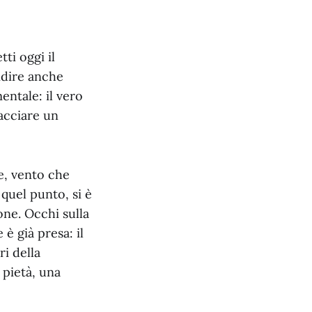
ti oggi il
idire anche
ntale: il vero
racciare un
e, vento che
 quel punto, si è
one. Occhi sulla
è già presa: il
i della
 pietà, una