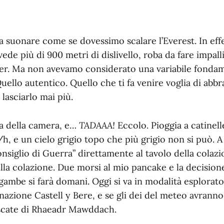
 a suonare come se dovessimo scalare l’Everest. In effet
e più di 900 metri di dislivello, roba da fare impall
r. Ma non avevamo considerato una variabile fondame
uello autentico. Quello che ti fa venire voglia di abb
lasciarlo mai più.
a della camera, e…
TADAAA!
Eccolo. Pioggia a catinell
/h, e un cielo grigio topo che più grigio non si può. A
nsiglio di Guerra” direttamente al tavolo della colazi
la colazione. Due morsi al mio pancake e la decisione 
ambe si farà domani. Oggi si va in modalità esplorator
azione Castell y Bere, e se gli dei del meteo avranno
ascate di Rhaeadr Mawddach.