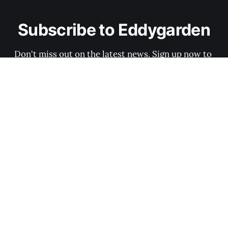
Subscribe to Eddygarden
Don't miss out on the latest news. Sign up now to 
get access to the library of members-only articles.
Subscribe now
Sign up
Privacy Policy
Terms of Service
Eddygarden © 2026. Powered by
Ghost