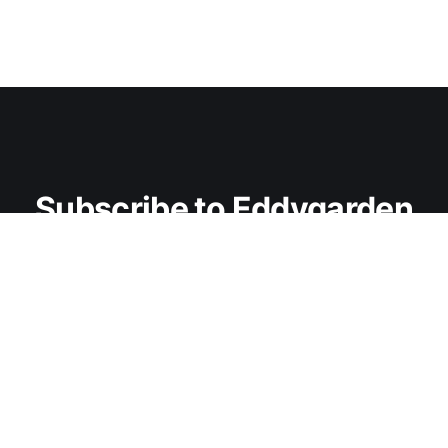
Subscribe to Eddygarden
Don't miss out on the latest news. Sign up now to 
get access to the library of members-only articles.
Subscribe now
Sign up