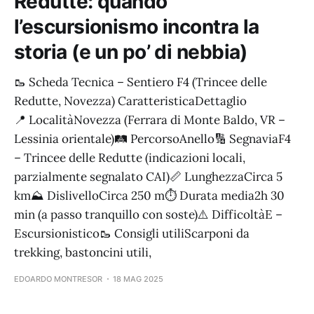
Redutte: quando
l’escursionismo incontra la
storia (e un po’ di nebbia)
🥾 Scheda Tecnica – Sentiero F4 (Trincee delle
Redutte, Novezza) CaratteristicaDettaglio
📍 LocalitàNovezza (Ferrara di Monte Baldo, VR –
Lessinia orientale)🛤️ PercorsoAnello🔢 SegnaviaF4
– Trincee delle Redutte (indicazioni locali,
parzialmente segnalato CAI)📏 LunghezzaCirca 5
km⛰️ DislivelloCirca 250 m⏱️ Durata media2h 30
min (a passo tranquillo con soste)⚠️ DifficoltàE –
Escursionistico🥾 Consigli utiliScarponi da
trekking, bastoncini utili,
EDOARDO MONTRESOR
18 MAG 2025