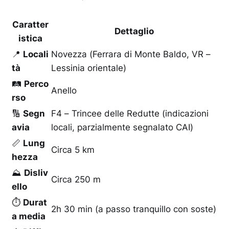
Caratter
Dettaglio
istica
📍
Locali
Novezza (Ferrara di Monte Baldo, VR –
tà
Lessinia orientale)
🛤️
Perco
Anello
rso
🔢
Segn
F4 – Trincee delle Redutte (indicazioni
avia
locali, parzialmente segnalato CAI)
📏
Lung
Circa 5 km
hezza
⛰️
Disliv
Circa 250 m
ello
⏱️
Durat
2h 30 min (a passo tranquillo con soste)
a media